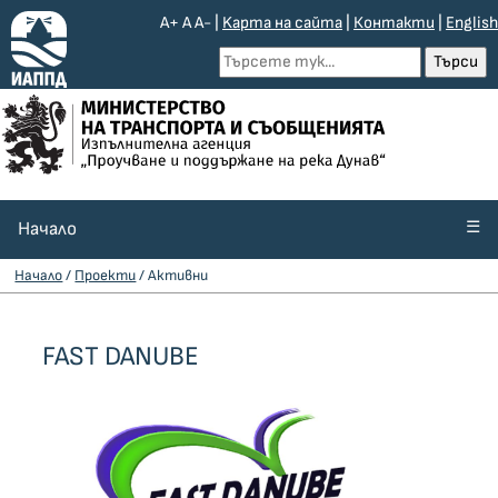
A+
A
A-
|
Kарта на сайта
|
Контакти
|
English
☰
Начало
Начало
/
Проекти
/ Активни
FAST DANUBE