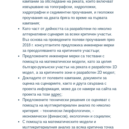
кампании за обследване на реката, които включват
извършване на топографски, хидроложки,
хидрографни и седиментни проучвания, и геоложки
проучвания на двата бряга по време на първата
кампания;
Като част от дейността са разработени по няколко
алтернативни сценария за всеки критичен участък.
Въз основа на проведените полеви проучвания през
2018 г. консултантите предложиха инженерни мерки
за преодоляването на критичните участъци;
Предложените инженерни мерки са тествани с
помощта на математически модели, като за целия
българо-румънски участък на реката е разработен 1D
модел, а за критичните зони е разработен 2D модел;
Докладите от полевите кампании, документи за
оценка на сценариите, както и друга свързана с
проекта информация, може да се намери на сайта на
проекта на този
адрес
;
Предложените технически решения се оценяват с
помощта на мултикритериален анализ по няколко
критерия: - технически /морфологичен, -
икономически (финансов), екологичен и социален;
С помощта на математическите модели и
мултикритериалния анализ за всяка критична точка