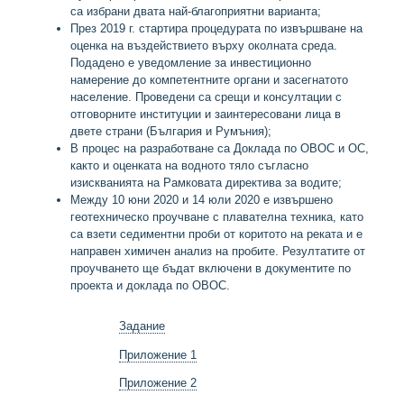
са избрани двата най-благоприятни варианта;
През 2019 г. стартира процедурата по извършване на
оценка на въздействието върху околната среда.
Подадено е уведомление за инвестиционно
намерение до компетентните органи и засегнатото
население. Проведени са срещи и консултации с
отговорните институции и заинтересовани лица в
двете страни (България и Румъния);
В процес на разработване са Доклада по ОВОС и ОС,
както и оценката на водното тяло съгласно
изискванията на Рамковата директива за водите;
Между 10 юни 2020 и 14 юли 2020 е извършено
геотехническо проучване с плавателна техника, като
са взети седиментни проби от коритото на реката и е
направен химичен анализ на пробите. Резултатите от
проучването ще бъдат включени в документите по
проекта и доклада по ОВОС.
Задание
Приложение 1
Приложение 2