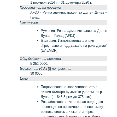
1 ноември 2014 г. - 31 декември 2020 г.
Координатор на проекта:
AFDJ - Речна администрация за Долен Дунав –
Галац
Партньори:
Румъния: Речна администрация за Долен
Дунав – Галац (AFDJ)
България: Изпълнителна агенция
„Проучване и поддържане на река Дунав“
(EAEMDR)
Общ бюджет на проекта:
5 252 000€.
Бюджет на ИАППД по проекта:
30 000€.
Цели:
Подобряване на корабоплаването в
общия българо-румънски участък от р.
Дунав (от 845.5 ркм до 375 ркм);
Разработване на интегриран подход за
превенция на негативно влияние върху
речната система и екология чрез
увеличено корабоплаване по р. Дунав;