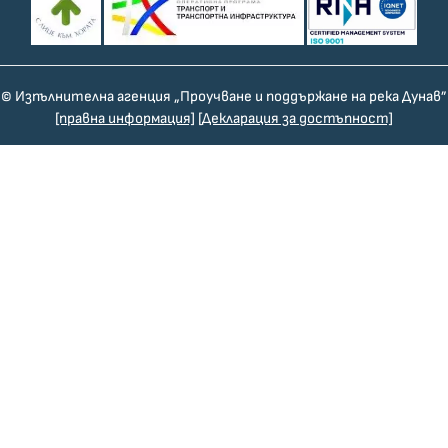
© Изпълнителна агенция „Проучване и поддържане на река Дунав”
[правна информация]
[Декларация за достъпност]