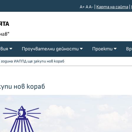
A+
A
A-
|
Kарта на сайта
|
овия
Проучвателни дейности
Проекти
Вр
а година ИАППД ще закупи нов кораб
купи нов кораб