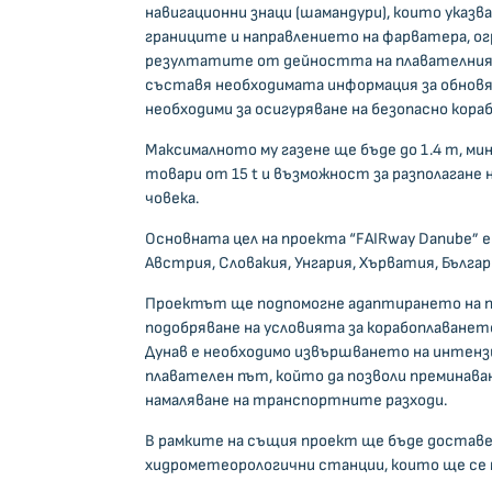
навигационни знаци (шамандури), които указв
границите и направлението на фарватера, о
резултатите от дейността на плавателния 
съставя необходимата информация за обновя
необходими за осигуряване на безопасно кора
Максималното му газене ще бъде до 1.4 m, ми
товари от 15 t и възможност за разполагане 
човека.
Основната цел на проекта “FAIRway Danube”
Австрия, Словакия, Унгария, Хърватия, Българ
Проектът ще подпомогне адаптирането на п
подобряване на условията за корабоплаване
Дунав е необходимо извършването на интензи
плавателен път, който да позволи преминава
намаляване на транспортните разходи.
В рамките на същия проект ще бъде доставе
хидрометеорологични станции, които ще се 