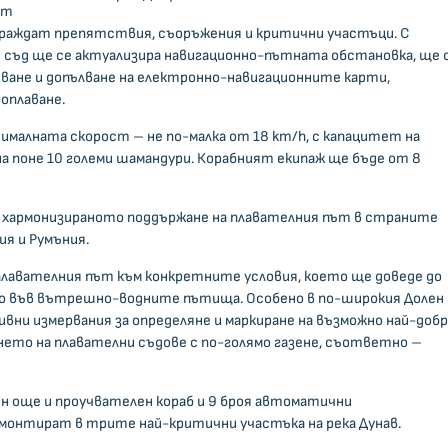
ат
граждат препятствия, съоръжения и критични участъци. С
съд ще се актуализира навигационно-пътната обстановка, ще 
ване и допълване на електронно-навигационните карти,
боплаване.
нималната скорост – не по-малка от 18 km/h, с капацитет на
на поне 10 големи шамандури. Корабният екипаж ще бъде от 8
 е хармонизираното поддържане на плавателния път в страните
ия и Румъния.
лавателния път към конкретните условия, което ще доведе до
то във вътрешно-водните пътища. Особено в по-широкия Долен
вни измервания за определяне и маркиране на възможно най-доб
нето на плавателни съдове с по-голямо газене, съответно –
н още и проучвателен кораб и 9 броя автоматични
монтират в трите най-критични участъка на река Дунав.