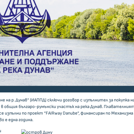
 на р. Дунав“ (ИАППД) сключи договор с изпълнител за покупка н
т в общия българо-румънски участък на река Дунав. Плавателния
се изпълни по проект “FAIRway Danube”, финансиран по Механизма 
о е една година.
и