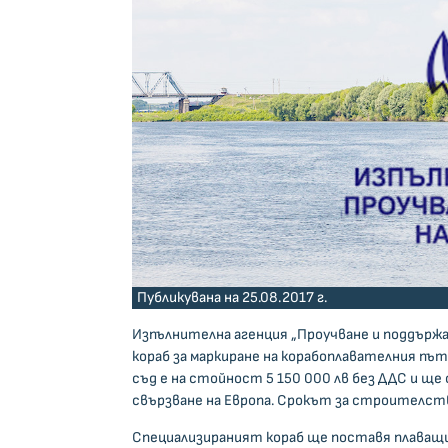
Публикувана на 25.08.2017 г.
Изпълнителна агенция „Проучване и поддържане
кораб за маркиране на корабоплавателния пъ
съд е на стойност 5 150 000 лв без ДДС и ще 
свързване на Европа. Срокът за строителств
Специализираният кораб ще поставя плаващ