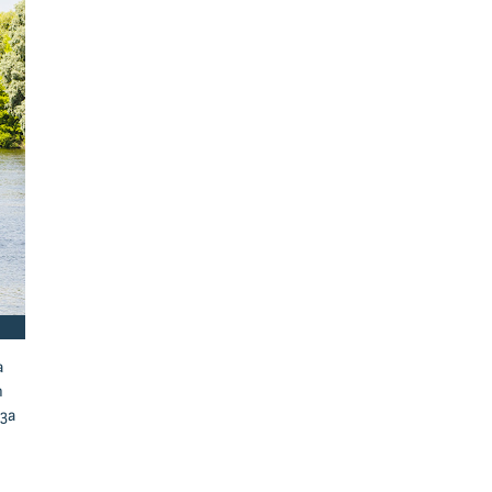
а
т
за