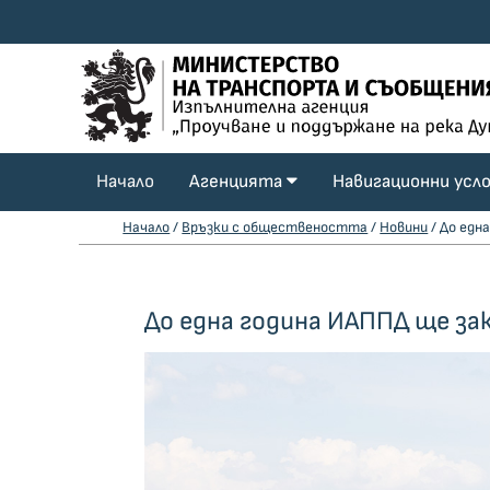
Начало
Агенцията
Навигационни усл
Начало
/
Връзки с обществеността
/
Новини
/ До едн
До една година ИАППД ще за