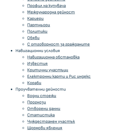
Профил на купувача
Международна дейност
Кариери
Партньори
Политики
Обяви
С отговорност за гражданите
Навигационни условия
Навигационнa обстановка
Известия
Критични участъци
Електронни карти и Рис индекс
Кораби
Проучвателни дейности
Водни стоежи
Прогнози
Отворени данни
Статистика
Чуждестранен участък
Щормови явления