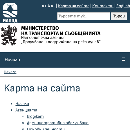
A+
A
A-
|
Kарта на сайта
|
Контакти
|
English
☰
Начало
Начало
Kарта на сайта
Начало
Агенцията
Бюджет
Административно обслужване
Основни дейности