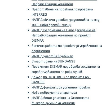
Направляващия комитет
Представяне на проекти по програма
INTERREG
ИАППД сключи договор за доставка на над
1000 нови брегови знаци
ИАППД бе домакин на 1-то заседание на
Направляващия комитет по проект
DISMAR
Започна работа по проект за управление на
седименти
ИАППД участва в уебинар
Стартиране на SUNDANSE
Проектът DISMAR подобрява услугите за
корабоплаването по река Дунав
Доклад по ОС и ОВОС по проект FAST
DANUBE
ИАППД финализира успешно проект
Нова съвременна апаратура
ИАППД беше домакин на Смесената
българо-румънска комисия