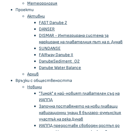
Метeoрология
Проекти
Активни
FAST Danube 2
DANSER
DISMAR - Интегрирана система за
маркиране на плавателния път на р. Дунав
SUNDANSE
FAIRway Danube II
DanubeSediment_Q2
Danube Water Balance
Архив
Връзки с обществеността
Новини
"Тимок" е най-новият плавателен съд на
ИАППД
Започна поставянето на нови плаващи
навигационни знаци в българо-румънския
участък на река Дунав
ИАППД предоставя свободен достъп до