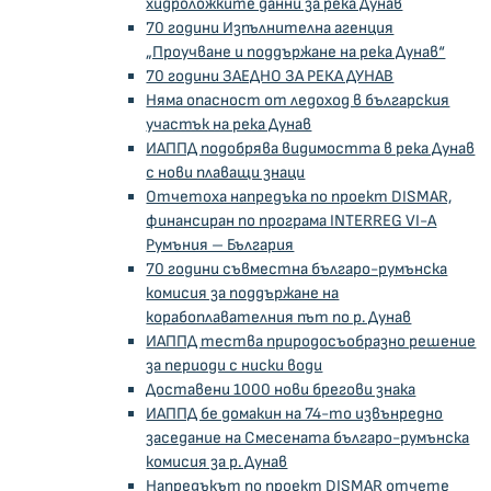
хидроложките данни за река Дунав
70 години Изпълнителна агенция
„Проучване и поддържане на река Дунав“
70 години ЗАЕДНО ЗА РЕКА ДУНАВ
Няма опасност от ледоход в българския
участък на река Дунав
ИАППД подобрява видимостта в река Дунав
с нови плаващи знаци
Отчетоха напредъкa по проект DISMAR,
финансиран по програма INTERREG VI-A
Румъния – България
70 години съвместна българо-румънска
комисия за поддържане на
корабоплавателния път по р. Дунав
ИАППД тества природосъобразно решение
за периоди с ниски води
Доставени 1000 нови брегови знака
ИАППД бе домакин на 74-то извънредно
заседание на Смесената българо-румънска
комисия за р. Дунав
Напредъкът по проект DISMAR отчете