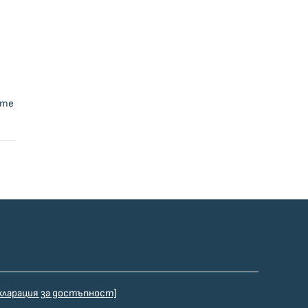
ите
кларация за достъпност]