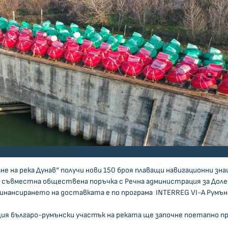
е на река Дунав“ получи нови 150 броя плаващи навигационни зна
д съвместна обществена поръчка с Речна администрация за Доле
Финансирането на доставката е по програма INTERREG VI-A Румъ
ия българо-румънски участък на реката ще започне поетапно п