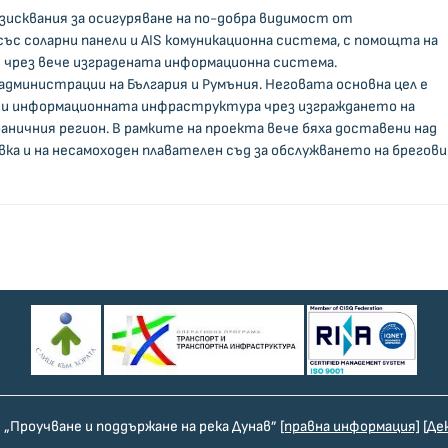
исквания за осигуряване на по-добра видимост от
ъс соларни панели и AIS комуникационна система, с помощта на
 чрез вече изградената информационна система.
министрации на България и Румъния. Неговата основна цел е
 и информационната инфраструктура чрез изграждането на
аничния регион. В рамките на проекта вече бяха доставени над
вка и на несамоходен плавателен съд за обслужването на брегов
„Проучване и поддържане на река Дунав”
[правна информация]
[Де