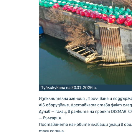
Публикувана на 20.01.2026 г.
Изпълнителна агенция „Проучване и поддържан
AIS оборудване. Доставката става факт сле
Дунав – Галац, в рамките на проект DISMAR. 
– България.
Поставянето на новите плаващи знаци в общ
тази година.