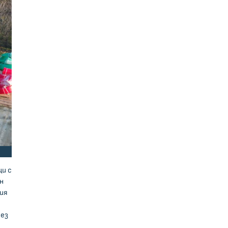
ци с
н
ния
рез