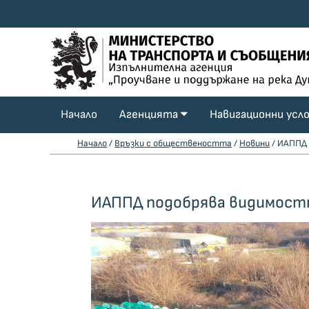
Начало
Агенцията
Навигационни усл
Начало
/
Връзки с обществеността
/
Новини
/ ИАППД 
ИАППД подобрява видимостта