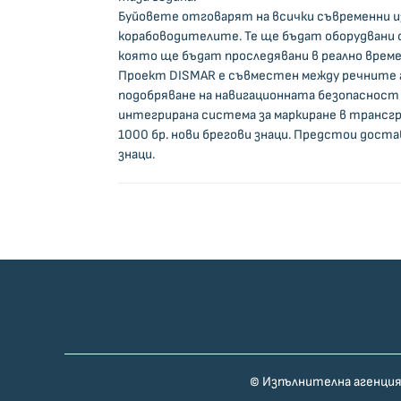
Буйовете отговарят на всички съвременни из
корабоводителите. Те ще бъдат оборудвани с
която ще бъдат проследявани в реално време
Проект DISMAR e съвместен между речните ад
подобряване на навигационната безопасност
интегрирана система за маркиране в трансгр
1000 бр. нови брегови знаци. Предстои доста
знаци.
© Изпълнителна агенция 