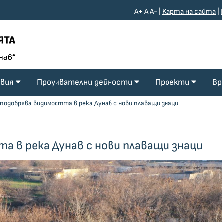
A+
A
A-
|
Kарта на сайта
|
овия
Проучвателни дейности
Проекти
Вр
подобрява видимостта в река Дунав с нови плаващи знаци
 в река Дунав с нови плаващи знаци