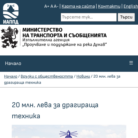
A+
A
A-
|
Kарта на сайта
|
Контакти
|
English
☰
Начало
Начало
/
Връзки с обществеността
/
Новини
/ 20 млн. лева за
драгираща техника
20 млн. лева за драгираща
техника