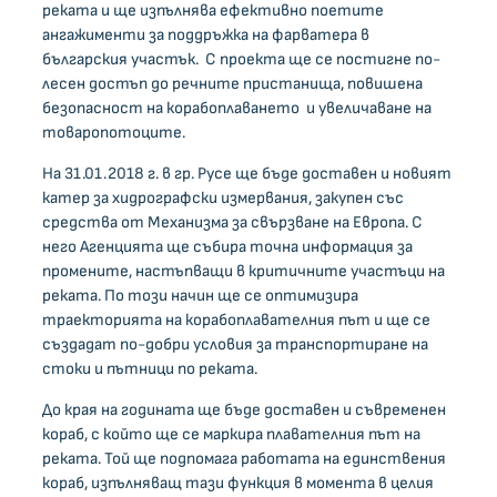
реката и ще изпълнява ефективно поетите
ангажименти за поддръжка на фарватера в
българския участък. С проекта ще се постигне по-
лесен достъп до речните пристанища, повишена
безопасност на корабоплаването и увеличаване на
товаропотоците.
На 31.01.2018 г. в гр. Русе ще бъде доставен и новият
катер за хидрографски измервания, закупен със
средства от Механизма за свързване на Европа. С
него Агенцията ще събира точна информация за
промените, настъпващи в критичните участъци на
реката. По този начин ще се оптимизира
траекторията на корабоплавателния път и ще се
създадат по-добри условия за транспортиране на
стоки и пътници по реката.
До края на годината ще бъде доставен и съвременен
кораб, с който ще се маркира плавателния път на
реката. Той ще подпомага работата на единствения
кораб, изпълняващ тази функция в момента в целия