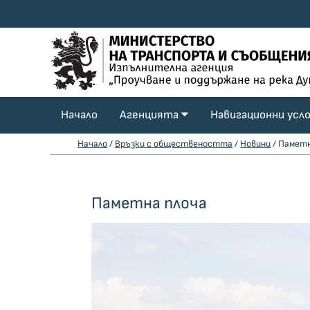
Начало
Агенцията
Навигационни усл
Начало
/
Връзки с обществеността
/
Новини
/ Паметн
Паметна плоча