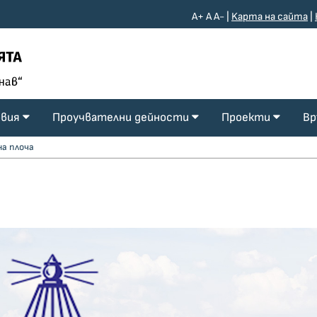
A+
A
A-
|
Kарта на сайта
|
овия
Проучвателни дейности
Проекти
Вр
а плоча