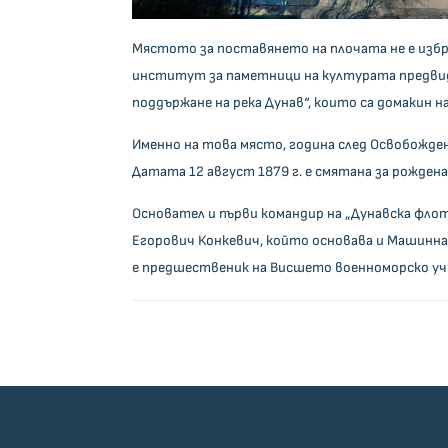
Мястото за поставянето на плочата не е избра
институт за паметници на културата предвид
поддържане на река Дунав“, които са домакин 
Именно на това място, година след Освобожден
Датата 12 август 1879 г. е смятана за рожден
Основател и първи командир на „Дунавска флот
Егорович Конкевич, който основава и Машинна
е предшественик на Висшето военноморско учи