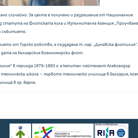
но случайно. За целта е получено и разрешение от Националния
 статута на Флотската кула и Изпълнителна Агенция „Проучване
на събитието.
ието от Турско робство, е създадена т. нар. „Дунавска флотилия“.
а дата на Българския военноморски флот.
илия“ в периода 1879-1883 г. е капитан-лейтенант Александър
 техническа школа – първото техническо училище в България, ко
лище в гр. Варна.