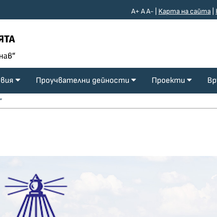
A+
A
A-
|
Kарта на сайта
|
овия
Проучвателни дейности
Проекти
Вр
“