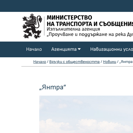
Начало
Агенцията
Навигационни усл
Начало
/
Връзки с обществеността
/
Новини
/ „Янтра
„Янтра“