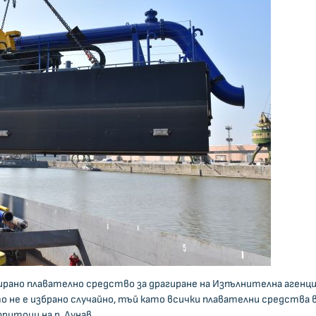
рано плавателно средство за драгиране на Изпълнителна агенц
то не е избрано случайно, тъй като всички плавателни средства 
ритоци на р. Дунав.