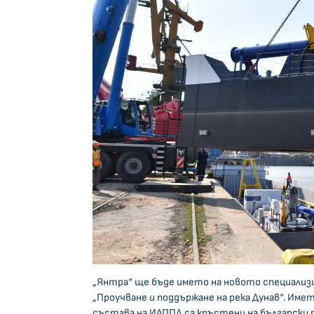
„Янтра“ ще бъде името на новото специализи
„Проучване и поддържане на река Дунав“. Име
състава на ИАППД са кръстени на български п