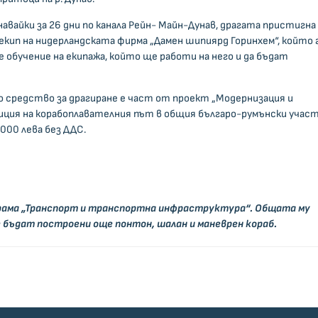
вайки за 26 дни по канала Рейн- Майн-Дунав, драгата пристигна
екип на нидерландската фирма „Дамен шипиярд Горинхем“, който 
е обучение на екипажа, който ще работи на него и да бъдат
 средство за драгиране е част от проект „Модернизация и
ция на корабоплавателния път в общия българо-румънски учас
 000 лева без ДДС.
рама „Транспорт и транспортна инфраструктура“. Общата му
ще бъдат построени още понтон, шалан и маневрен кораб.