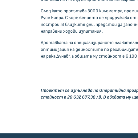
След като пропътува 3000 километра, премина
Русе вчера. Съоръжението се придружава от 
построи. В близките дни, предстои да започн
направени ходови изпитания.
Доставката на специализираното плавателно
оптимизация на дейностите по рехабилизати
на река Дунав“, а общата му стойност е 6 100
Проектът се изпълнява по
Оперативна прог
стойност е 20 632 677,38 лв. В обхвата му 