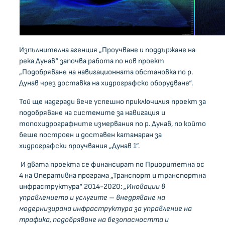
Изпълнителна агенция „Проучване и поддържане на
река Дунав“ започва работа по нов проект
„Подобряване на навигационната обстановка по р.
Дунав чрез доставка на хидрографско оборудване“.
Той ще надгради вече успешно приключилия проект за
подобряване на системите за навигация и
топохидрографните измервания по р. Дунав, по който
беше построен и доставен катамаран за
хидрографски проучвания „Дунав 1”.
И двата проекта се финансират по Приоритетна ос
4 на Оперативна програма „Транспорт и транспортна
инфраструктура“ 2014-2020:
„Иновации в
управлението и услугите – внедряване на
модернизирана инфраструктура за управление на
трафика, подобряване на безопасността и