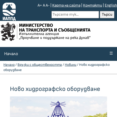
A+
A
A-
|
Kарта на сайта
|
Контакти
|
English
☰
Начало
Начало
/
Връзки с обществеността
/
Новини
/ Ново хидрографско
оборудване
Ново хидрографско оборудване