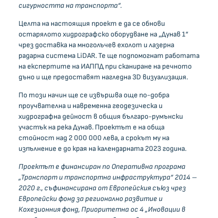
сигурността на транспорта“.
Целта на настоящия проект е да се обнови
остарялото хидрографско оборудване на „Дунав 1“
чрез доставка на многолъчев ехолот и лазерна
радарна система LiDAR. Те ще подпомогнат работата
на експертите на ИАППД при сканиране на речното
дъно и ще предоставят нагледна 3D визуализация.
По този начин ще се извършва още по-добра
проучвателна и навременна геодезическа и
хидрографна дейност в общия българо-румънски
участък на река Дунав. Проектът е на обща
стойност над 2 000 000 лева, а срокът му на
изпълнение е до края на календарната 2023 година.
Проектът е финансиран по Оперативна програма
„Транспорт и транспортна инфраструктура“ 2014 –
2020 г., съфинансирана от Европейския съюз чрез
Европейски фонд за регионално развитие и
Кохезионния фонд, Приоритетна ос 4 „Иновации в