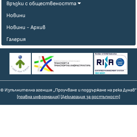
Връзки с обществеността
Новини
Новини - Архив
Галерия
© Изпълнителна агенция „Проучване и поддържане на река Дунав”
[правна информация]
[Декларация за достъпност]