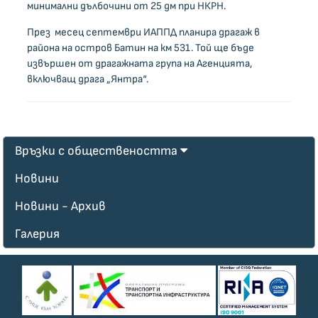
минимални дълбочини от 25 дм при НКРН.
През месец септември ИАППД планира драгаж в
района на остров Батин на км 531. Той ще бъде
извършен от драгажната група на Агенцията,
включващ драга „Янтра“.
Връзки с обществеността
Новини
Новини - Архив
Галерия