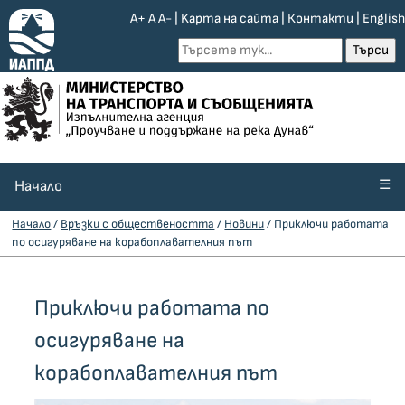
A+
A
A-
|
Kарта на сайта
|
Контакти
|
English
☰
Начало
Начало
/
Връзки с обществеността
/
Новини
/ Приключи работата
по осигуряване на корабоплавателния път
Приключи работата по
осигуряване на
корабоплавателния път