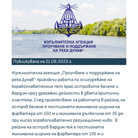
Публикувана на 21.08.2023 г.
Изпълнителна агенция „Проучване и поддържане на
река Дунав“ приключи работа по осигуряване на
корабоплавателния път край островите Белене и
Вардим чрез драгажни дейности в двата критични
участъка. След приключване на работата в района, на
остров Белене е постигната минимална ширина на
фарватера от 150 м и минимална дълбочина от 35 дм
при ниско корабоплавателно регулационно ниво. В
района на остров Вардим пък е постигната
минимална ширина на фарватера от 130 м и