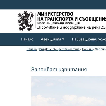
Начало
Агенцията
Навигационни усл
Начало
/
Връзки с обществеността
/
Новини
/ Започ
Започват изпитания