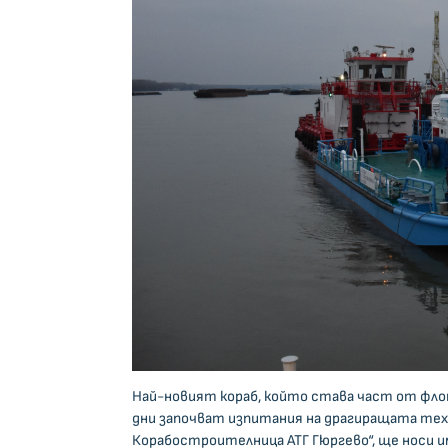
Най-новият кораб, който става част от флота
дни започват изпитания на драгиращата техн
Корабостроителница АТГ Гюргево“, ще носи и