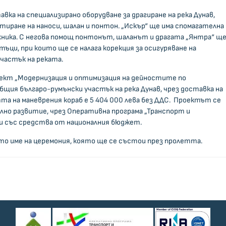
ка на специализирано оборудване за драгиране на река Дунав,
тиране на наноси, шалан и понтон. „Искър“ ще има спомагателна
хника. С негова помощ понтонът, шаланът и драгата „Янтра“ щ
ци, при които ще се налага корекция за осигуряване на
участък на реката.
ект „Модернизация и оптимизация на дейностите по
бщия българо-румънски участък на река Дунав, чрез доставка на
тта на маневрения кораб е 5 404 000 лева без ДДС. Проектът се
лно развитие, чрез Оперативна програма „Транспорт и
и със средства от националния бюджет.
то име на церемония, която ще се състои през пролетта.