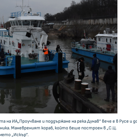
 на ИА„Проучване и поддържане на река Дунав“ вече е в Русе и д
ика. Маневреният кораб, който беше построен в „С.Ц.
мето „Искър“.