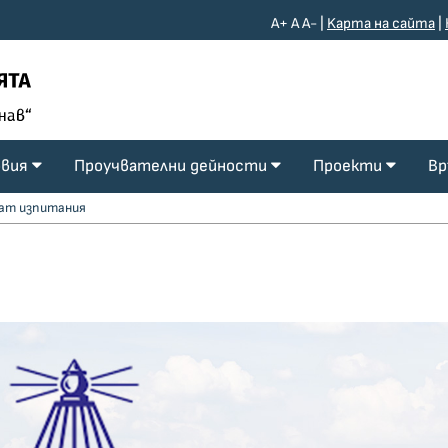
A+
A
A-
|
Kарта на сайта
|
овия
Проучвателни дейности
Проекти
Вр
ват изпитания