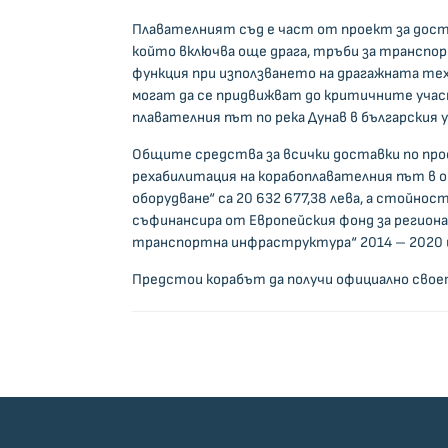
Плавателният съд е част от проект за достав
който включва още драга, тръби за транспор
функция при използването на драгажната те
могат да се придвижват до критичните участъ
плавателния път по река Дунав в българския 
Общите средства за всички доставки по про
рехабилитация на корабоплавателния път в о
оборудване“ са 20 632 677,38 лева, а стойнос
съфинансира от Европейския фонд за региона
транспортна инфраструктура“ 2014 – 2020 
Предстои корабът да получи официално свое