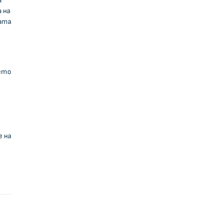
а
 на
ата
–
нето
е на