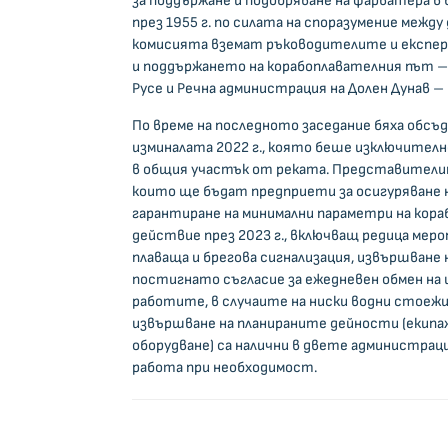
за поддържане и подобряване на фарватера в 
през 1955 г. по силата на споразумение межд
комисията вземат ръководителите и експерт
и поддържането на корабоплавателния път – 
Русе и Речна администрация на Долен Дунав – Галац
По време на последното заседание бяха обсъ
изминалата 2022 г., която беше изключителн
в общия участък от реката. Представители
които ще бъдат предприети за осигуряване 
гарантиране на минимални параметри на кор
действие през 2023 г., включващ редица меро
плаваща и брегова сигнализация, извършване
постигнато съгласие за ежедневен обмен на
работите, в случаите на ниски водни стоежи
извършване на планираните дейности (екипаж
оборудване) са налични в двете администраци
работа при необходимост.