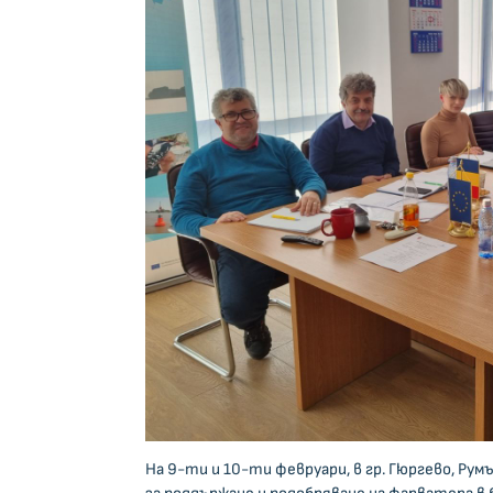
На 9-ти и 10-ти февруари, в гр. Гюргево, Ру