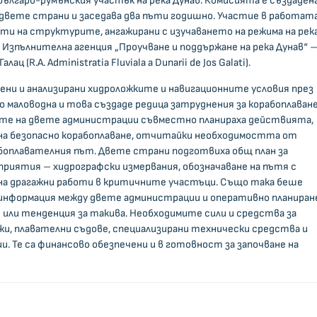
българо-румънския участък на река Дунав. Комисията е създаден
у двете страни и заседава два пъти годишно. Участие в работата
и на структурите, ангажирани с изучаването на режима на рек
Изпълнителна агенция „Проучване и поддържане на река Дунав“ 
 (R.A. Administratia Fluviala a Dunarii de Jos Galati).
дени и анализирани хидроложките и навигационните условия през
о маловодна и това създаде редица затруднения за корабоплава
те на двете администрации съвместно планираха действията,
на безопасно корабоплаване, отчитайки необходимостта от
абоплавателния път. Двете страни подготвиха общ план за
приятия – хидрографски измервания, обозначаване на пътя с
 на драгажни работи в критичните участъци. Също така беше
 информация между двете администрации и оперативно планиран
 или тенденция за такива. Необходимите сили и средства за
и, плавателни съдове, специализирани технически средства и
и. Те са финансово обезпечени и в готовност за започване на