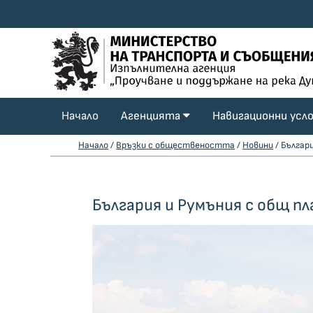
Начало
Агенцията
Навигационни усл
Начало
/
Връзки с обществеността
/
Новини
/ Българ
България и Румъния с общ пл