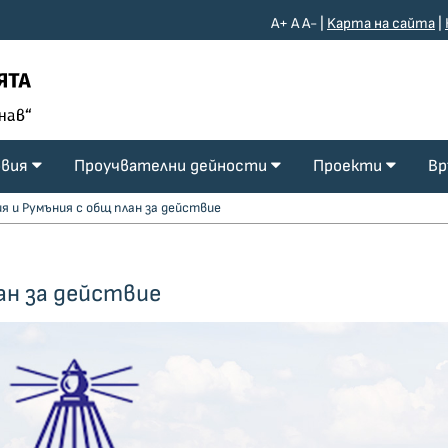
A+
A
A-
|
Kарта на сайта
|
овия
Проучвателни дейности
Проекти
Вр
ия и Румъния с общ план за действие
ан за действие