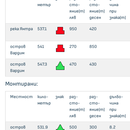
метър
сто­
сто­
чи­на
яние(m)
яние(m)
при
ляв
десен
знака(m)
река Янтра
537.1
950
420
остров
541
270
850
Вардим
остров
547.3
470
430
Вардим
Монтирани:
Местност
кило­
знак
раз­
раз­
дъл­бо­
метър
сто­
сто­
чи­на
яние(m)
яние(m)
при
ляв
десен
знака(m)
остров
531.9
500
300
8.2