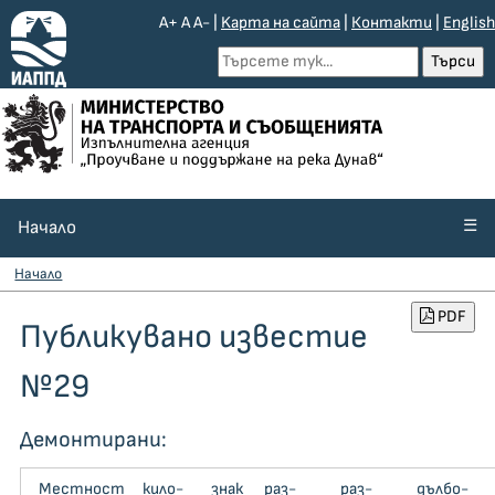
A+
A
A-
|
Kарта на сайта
|
Контакти
|
English
☰
Начало
Начало
PDF
Публикувано известие
№29
Демонтирани:
Местност
кило­
знак
раз­
раз­
дъл­бо­