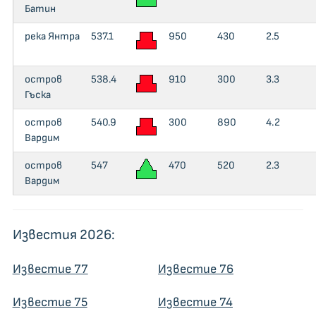
Батин
река Янтра
537.1
950
430
2.5
остров
538.4
910
300
3.3
Гъска
остров
540.9
300
890
4.2
Вардим
остров
547
470
520
2.3
Вардим
Известия 2026:
Известие 77
Известие 76
Известие 75
Известие 74