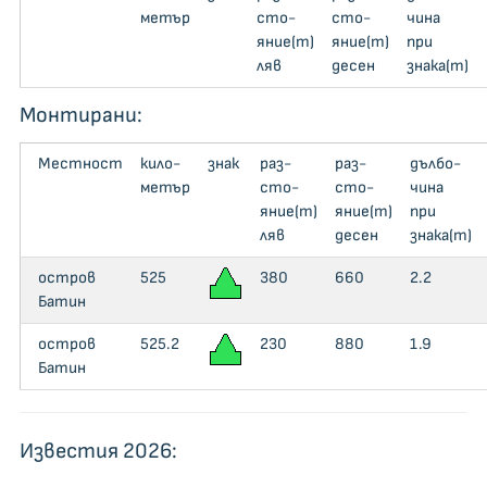
метър
сто­
сто­
чи­на
яние(m)
яние(m)
при
ляв
десен
знака(m)
Монтирани:
Местност
кило­
знак
раз­
раз­
дъл­бо­
метър
сто­
сто­
чи­на
яние(m)
яние(m)
при
ляв
десен
знака(m)
остров
525
380
660
2.2
Батин
остров
525.2
230
880
1.9
Батин
Известия 2026: