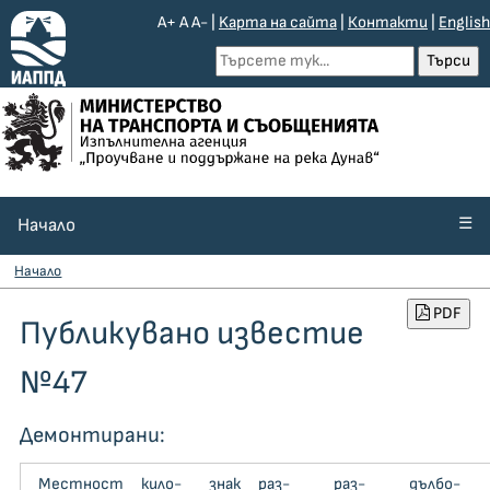
A+
A
A-
|
Kарта на сайта
|
Контакти
|
English
☰
Начало
Начало
PDF
Публикувано известие
№47
Демонтирани:
Местност
кило­
знак
раз­
раз­
дъл­бо­