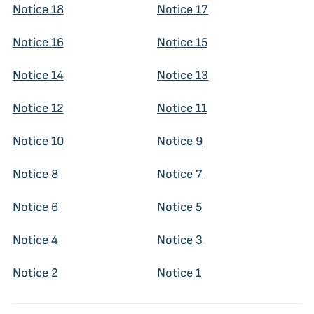
Notice 18
Notice 17
Notice 16
Notice 15
Notice 14
Notice 13
Notice 12
Notice 11
Notice 10
Notice 9
Notice 8
Notice 7
Notice 6
Notice 5
Notice 4
Notice 3
Notice 2
Notice 1