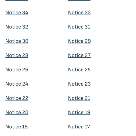
Notice 34
Notice 33
Notice 32
Notice 31
Notice 30
Notice 29
Notice 28
Notice 27
Notice 26
Notice 25
Notice 24
Notice 23
Notice 22
Notice 21
Notice 20
Notice 19
Notice 18
Notice 17