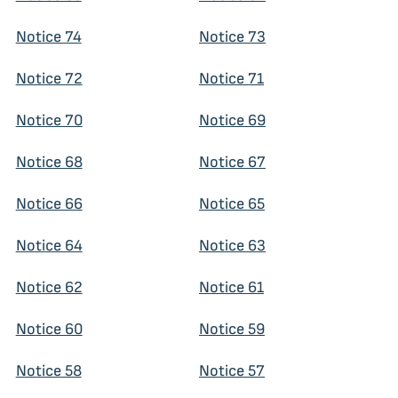
Notice 74
Notice 73
Notice 72
Notice 71
Notice 70
Notice 69
Notice 68
Notice 67
Notice 66
Notice 65
Notice 64
Notice 63
Notice 62
Notice 61
Notice 60
Notice 59
Notice 58
Notice 57