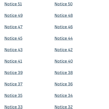
Notice 51
Notice 50
Notice 49
Notice 48
Notice 47
Notice 46
Notice 45
Notice 44
Notice 43
Notice 42
Notice 41
Notice 40
Notice 39
Notice 38
Notice 37
Notice 36
Notice 35
Notice 34
Notice 33
Notice 32