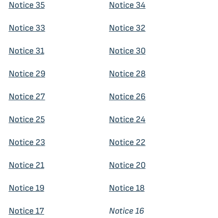
Notice 35
Notice 34
Notice 33
Notice 32
Notice 31
Notice 30
Notice 29
Notice 28
Notice 27
Notice 26
Notice 25
Notice 24
Notice 23
Notice 22
Notice 21
Notice 20
Notice 19
Notice 18
Notice 17
Notice 16