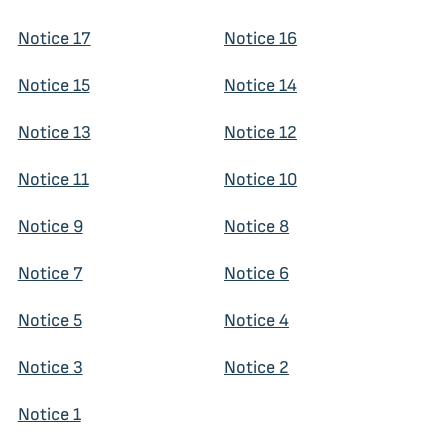
Notice 17
Notice 16
Notice 15
Notice 14
Notice 13
Notice 12
Notice 11
Notice 10
Notice 9
Notice 8
Notice 7
Notice 6
Notice 5
Notice 4
Notice 3
Notice 2
Notice 1