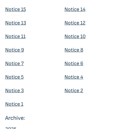
Notice 15
Notice 14
Notice 13
Notice 12
Notice 11
Notice 10
Notice 9
Notice 8
Notice 7
Notice 6
Notice 5
Notice 4
Notice 3
Notice 2
Notice 1
Archive: