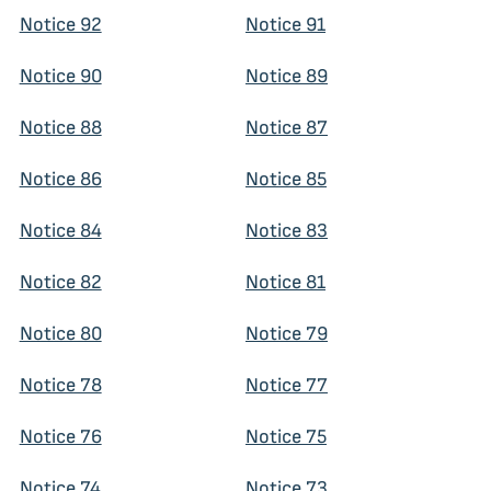
Notice 92
Notice 91
Notice 90
Notice 89
Notice 88
Notice 87
Notice 86
Notice 85
Notice 84
Notice 83
Notice 82
Notice 81
Notice 80
Notice 79
Notice 78
Notice 77
Notice 76
Notice 75
Notice 74
Notice 73