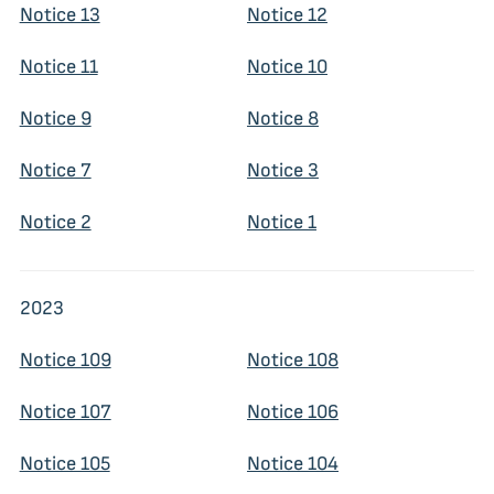
Notice 13
Notice 12
Notice 11
Notice 10
Notice 9
Notice 8
Notice 7
Notice 3
Notice 2
Notice 1
2023
Notice 109
Notice 108
Notice 107
Notice 106
Notice 105
Notice 104