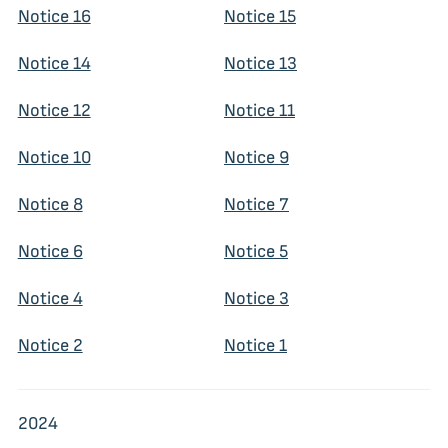
Notice 16
Notice 15
Notice 14
Notice 13
Notice 12
Notice 11
Notice 10
Notice 9
Notice 8
Notice 7
Notice 6
Notice 5
Notice 4
Notice 3
Notice 2
Notice 1
2024