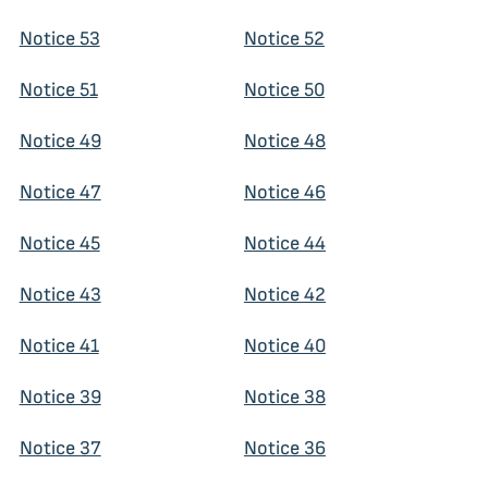
Notice 53
Notice 52
Notice 51
Notice 50
Notice 49
Notice 48
Notice 47
Notice 46
Notice 45
Notice 44
Notice 43
Notice 42
Notice 41
Notice 40
Notice 39
Notice 38
Notice 37
Notice 36