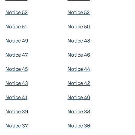
Notice 53
Notice 52
Notice 51
Notice 50
Notice 49
Notice 48
Notice 47
Notice 46
Notice 45
Notice 44
Notice 43
Notice 42
Notice 41
Notice 40
Notice 39
Notice 38
Notice 37
Notice 36