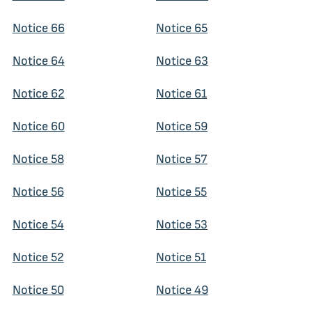
Notice 66
Notice 65
Notice 64
Notice 63
Notice 62
Notice 61
Notice 60
Notice 59
Notice 58
Notice 57
Notice 56
Notice 55
Notice 54
Notice 53
Notice 52
Notice 51
Notice 50
Notice 49