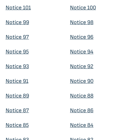
Notice 101
Notice 100
Notice 99
Notice 98
Notice 97
Notice 96
Notice 95
Notice 94
Notice 93
Notice 92
Notice 91
Notice 90
Notice 89
Notice 88
Notice 87
Notice 86
Notice 85
Notice 84
Notice 83
Notice 82