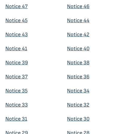
Notice 47
Notice 46
Notice 45
Notice 44
Notice 43
Notice 42
Notice 41
Notice 40
Notice 39
Notice 38
Notice 37
Notice 36
Notice 35
Notice 34
Notice 33
Notice 32
Notice 31
Notice 30
Notice 29
Notice 28