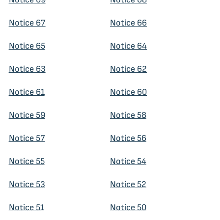
Notice 67
Notice 66
Notice 65
Notice 64
Notice 63
Notice 62
Notice 61
Notice 60
Notice 59
Notice 58
Notice 57
Notice 56
Notice 55
Notice 54
Notice 53
Notice 52
Notice 51
Notice 50