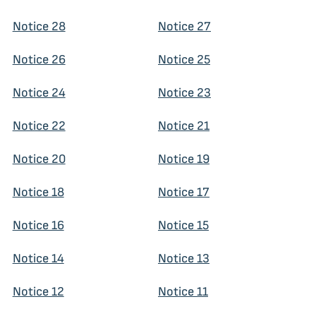
Notice 28
Notice 27
Notice 26
Notice 25
Notice 24
Notice 23
Notice 22
Notice 21
Notice 20
Notice 19
Notice 18
Notice 17
Notice 16
Notice 15
Notice 14
Notice 13
Notice 12
Notice 11