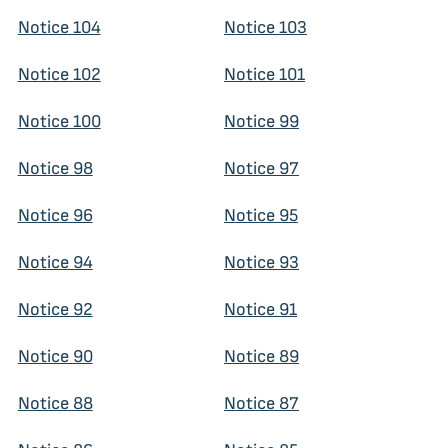
Notice 104
Notice 103
Notice 102
Notice 101
Notice 100
Notice 99
Notice 98
Notice 97
Notice 96
Notice 95
Notice 94
Notice 93
Notice 92
Notice 91
Notice 90
Notice 89
Notice 88
Notice 87