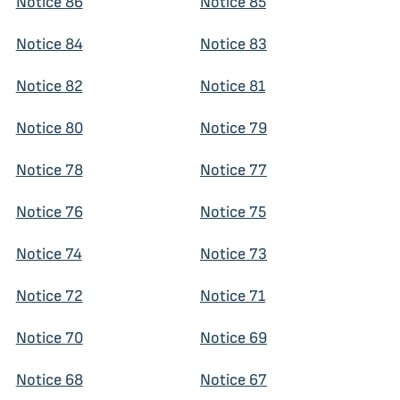
Notice 86
Notice 85
Notice 84
Notice 83
Notice 82
Notice 81
Notice 80
Notice 79
Notice 78
Notice 77
Notice 76
Notice 75
Notice 74
Notice 73
Notice 72
Notice 71
Notice 70
Notice 69
Notice 68
Notice 67