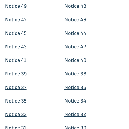
Notice 49
Notice 48
Notice 47
Notice 46
Notice 45
Notice 44
Notice 43
Notice 42
Notice 41
Notice 40
Notice 39
Notice 38
Notice 37
Notice 36
Notice 35
Notice 34
Notice 33
Notice 32
Notice 31
Notice 30