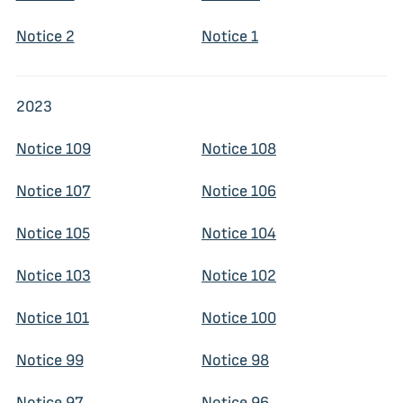
Notice 2
Notice 1
2023
Notice 109
Notice 108
Notice 107
Notice 106
Notice 105
Notice 104
Notice 103
Notice 102
Notice 101
Notice 100
Notice 99
Notice 98
Notice 97
Notice 96