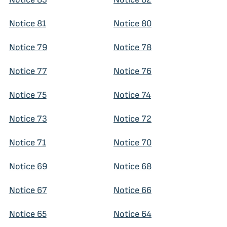
Notice 81
Notice 80
Notice 79
Notice 78
Notice 77
Notice 76
Notice 75
Notice 74
Notice 73
Notice 72
Notice 71
Notice 70
Notice 69
Notice 68
Notice 67
Notice 66
Notice 65
Notice 64