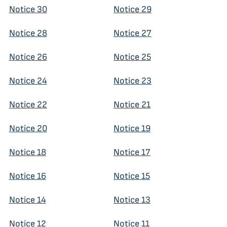
Notice 30
Notice 29
Notice 28
Notice 27
Notice 26
Notice 25
Notice 24
Notice 23
Notice 22
Notice 21
Notice 20
Notice 19
Notice 18
Notice 17
Notice 16
Notice 15
Notice 14
Notice 13
Notice 12
Notice 11