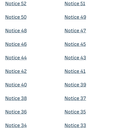
Notice 52
Notice 51
Notice 50
Notice 49
Notice 48
Notice 47
Notice 46
Notice 45
Notice 44
Notice 43
Notice 42
Notice 41
Notice 40
Notice 39
Notice 38
Notice 37
Notice 36
Notice 35
Notice 34
Notice 33