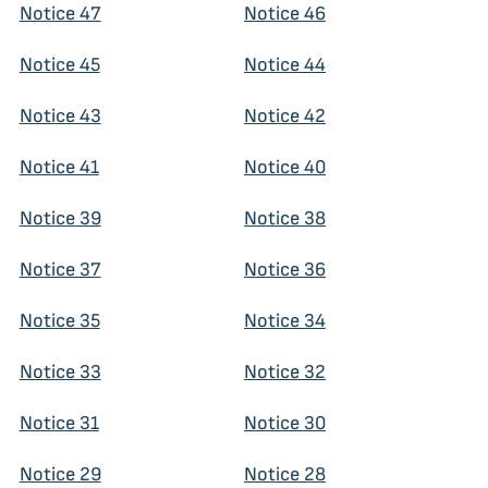
Notice 47
Notice 46
Notice 45
Notice 44
Notice 43
Notice 42
Notice 41
Notice 40
Notice 39
Notice 38
Notice 37
Notice 36
Notice 35
Notice 34
Notice 33
Notice 32
Notice 31
Notice 30
Notice 29
Notice 28