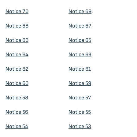
Notice 70
Notice 69
Notice 68
Notice 67
Notice 66
Notice 65
Notice 64
Notice 63
Notice 62
Notice 61
Notice 60
Notice 59
Notice 58
Notice 57
Notice 56
Notice 55
Notice 54
Notice 53