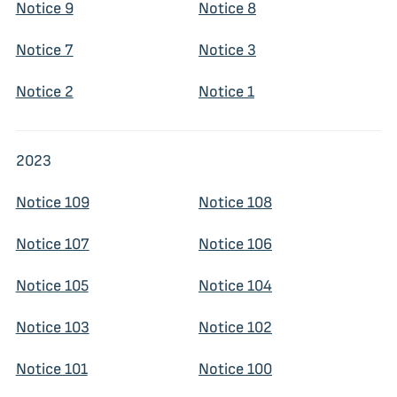
Notice 9
Notice 8
Notice 7
Notice 3
Notice 2
Notice 1
2023
Notice 109
Notice 108
Notice 107
Notice 106
Notice 105
Notice 104
Notice 103
Notice 102
Notice 101
Notice 100