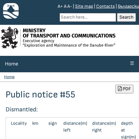
A+
A
A-
|
Site map
|
Contacts
|
Български
☰
Home
Home
PDF
Public notice #55
Dismantled:
Locality
km
sign
distance(m)
distance(m)
depth
left
right
at
sign(m)