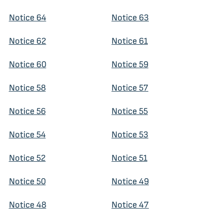
Notice 64
Notice 63
Notice 62
Notice 61
Notice 60
Notice 59
Notice 58
Notice 57
Notice 56
Notice 55
Notice 54
Notice 53
Notice 52
Notice 51
Notice 50
Notice 49
Notice 48
Notice 47