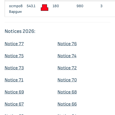
остров
543.1
180
980
3
Вардим
Notices 2026:
Notice 77
Notice 76
Notice 75
Notice 74
Notice 73
Notice 72
Notice 71
Notice 70
Notice 69
Notice 68
Notice 67
Notice 66