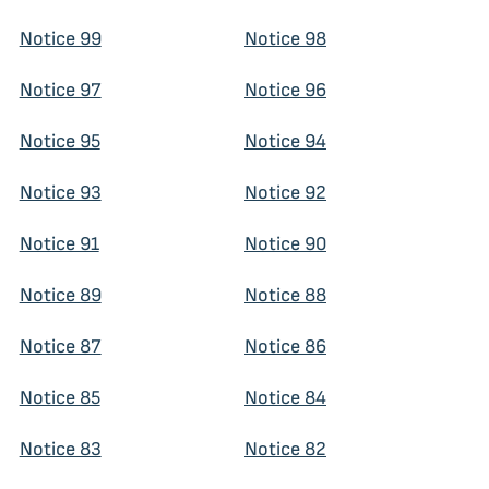
Notice 99
Notice 98
Notice 97
Notice 96
Notice 95
Notice 94
Notice 93
Notice 92
Notice 91
Notice 90
Notice 89
Notice 88
Notice 87
Notice 86
Notice 85
Notice 84
Notice 83
Notice 82