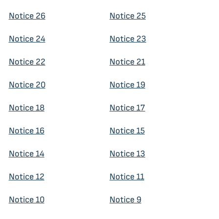
Notice 26
Notice 25
Notice 24
Notice 23
Notice 22
Notice 21
Notice 20
Notice 19
Notice 18
Notice 17
Notice 16
Notice 15
Notice 14
Notice 13
Notice 12
Notice 11
Notice 10
Notice 9