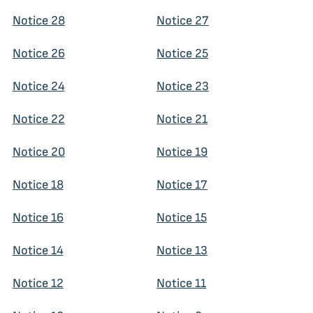
Notice 28
Notice 27
Notice 26
Notice 25
Notice 24
Notice 23
Notice 22
Notice 21
Notice 20
Notice 19
Notice 18
Notice 17
Notice 16
Notice 15
Notice 14
Notice 13
Notice 12
Notice 11