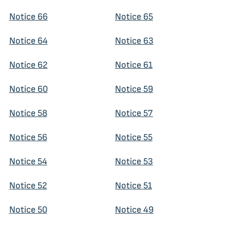
Notice 66
Notice 65
Notice 64
Notice 63
Notice 62
Notice 61
Notice 60
Notice 59
Notice 58
Notice 57
Notice 56
Notice 55
Notice 54
Notice 53
Notice 52
Notice 51
Notice 50
Notice 49