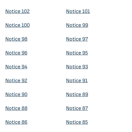
Notice 102
Notice 101
Notice 100
Notice 99
Notice 98
Notice 97
Notice 96
Notice 95
Notice 94
Notice 93
Notice 92
Notice 91
Notice 90
Notice 89
Notice 88
Notice 87
Notice 86
Notice 85