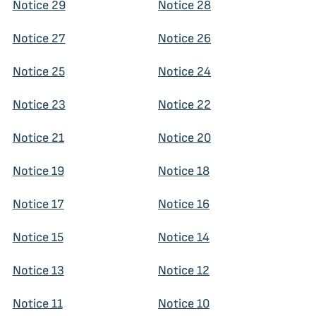
Notice 29
Notice 28
Notice 27
Notice 26
Notice 25
Notice 24
Notice 23
Notice 22
Notice 21
Notice 20
Notice 19
Notice 18
Notice 17
Notice 16
Notice 15
Notice 14
Notice 13
Notice 12
Notice 11
Notice 10