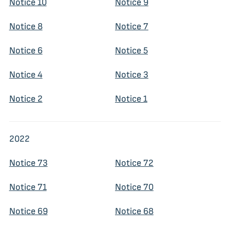
Notice 10
Notice 9
Notice 8
Notice 7
Notice 6
Notice 5
Notice 4
Notice 3
Notice 2
Notice 1
2022
Notice 73
Notice 72
Notice 71
Notice 70
Notice 69
Notice 68