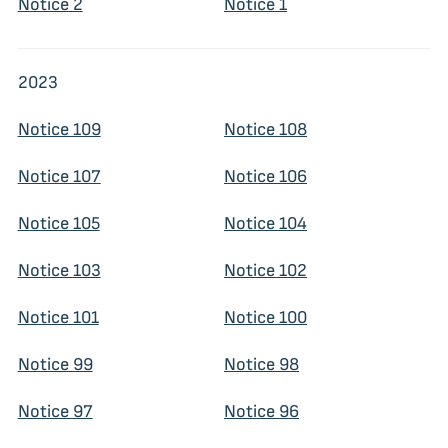
Notice 2
Notice 1
2023
Notice 109
Notice 108
Notice 107
Notice 106
Notice 105
Notice 104
Notice 103
Notice 102
Notice 101
Notice 100
Notice 99
Notice 98
Notice 97
Notice 96