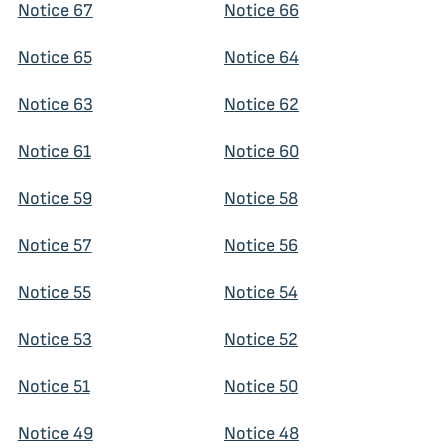
Notice 67
Notice 66
Notice 65
Notice 64
Notice 63
Notice 62
Notice 61
Notice 60
Notice 59
Notice 58
Notice 57
Notice 56
Notice 55
Notice 54
Notice 53
Notice 52
Notice 51
Notice 50
Notice 49
Notice 48