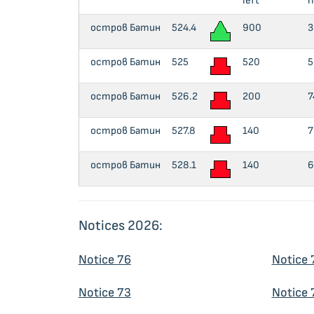
left
r
остров Батин
524.4
900
3
остров Батин
525
520
5
остров Батин
526.2
200
7
остров Батин
527.8
140
7
остров Батин
528.1
140
6
Notices 2026:
Notice 76
Notice 
Notice 73
Notice 