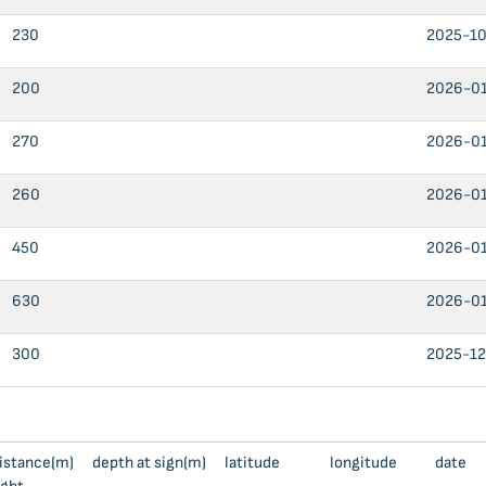
230
2025-1
200
2026-0
270
2026-0
260
2026-0
450
2026-0
630
2026-0
300
2025-1
istance(m)
depth at sign(m)
latitude
longitude
date