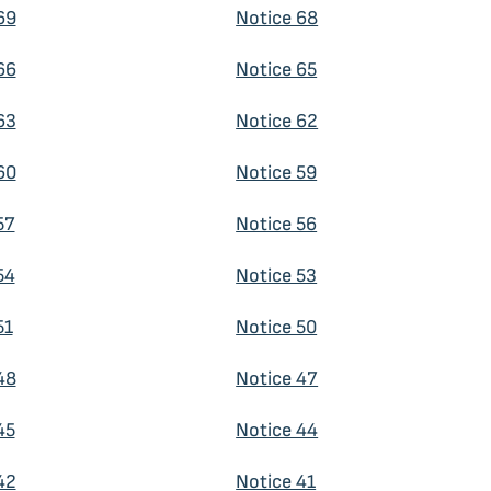
69
Notice 68
66
Notice 65
63
Notice 62
60
Notice 59
57
Notice 56
54
Notice 53
51
Notice 50
48
Notice 47
45
Notice 44
42
Notice 41