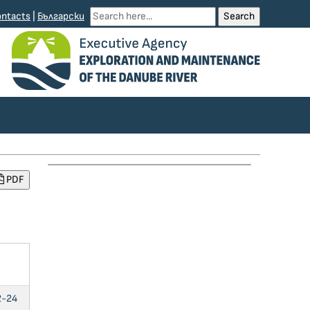
ntacts
|
Български
PDF
2-24