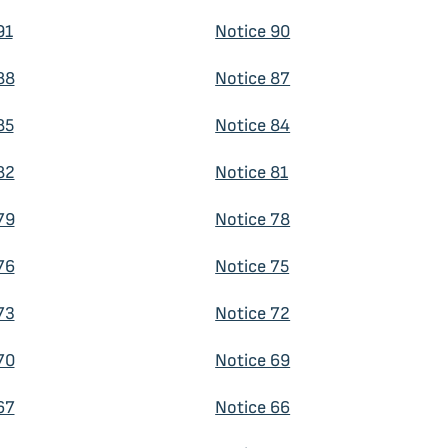
91
Notice 90
88
Notice 87
85
Notice 84
82
Notice 81
79
Notice 78
76
Notice 75
73
Notice 72
70
Notice 69
67
Notice 66