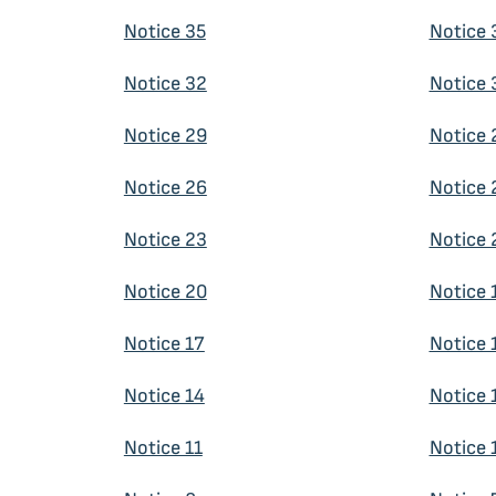
Notice 35
Notice 
Notice 32
Notice 
Notice 29
Notice 
Notice 26
Notice 
Notice 23
Notice 
Notice 20
Notice 
Notice 17
Notice 
Notice 14
Notice 
Notice 11
Notice 