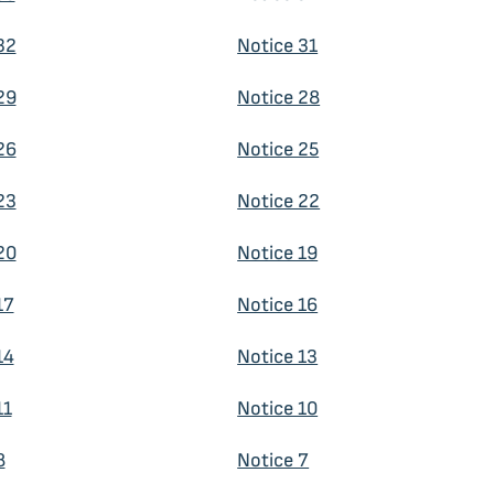
32
Notice 31
29
Notice 28
26
Notice 25
23
Notice 22
20
Notice 19
17
Notice 16
14
Notice 13
11
Notice 10
8
Notice 7