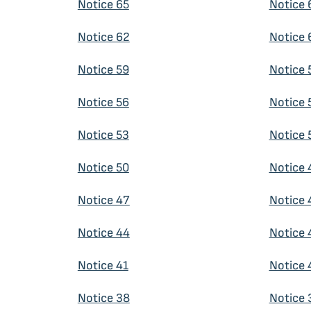
Notice 65
Notice 
Notice 62
Notice 
Notice 59
Notice 
Notice 56
Notice 
Notice 53
Notice 
Notice 50
Notice 
Notice 47
Notice 
Notice 44
Notice 
Notice 41
Notice 
Notice 38
Notice 