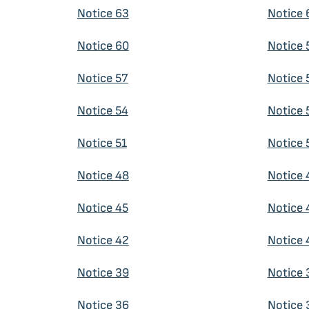
Notice 63
Notice 
Notice 60
Notice 
Notice 57
Notice 
Notice 54
Notice 
Notice 51
Notice 
Notice 48
Notice 
Notice 45
Notice 
Notice 42
Notice 
Notice 39
Notice 
Notice 36
Notice 