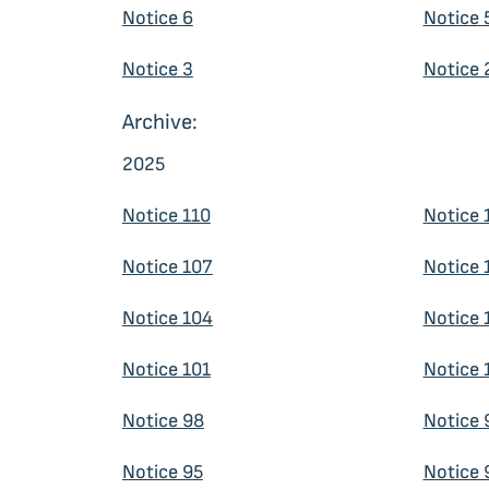
Notice 6
Notice 
Notice 3
Notice 
Archive:
2025
Notice 110
Notice 
Notice 107
Notice 
Notice 104
Notice 
Notice 101
Notice 
Notice 98
Notice 
Notice 95
Notice 