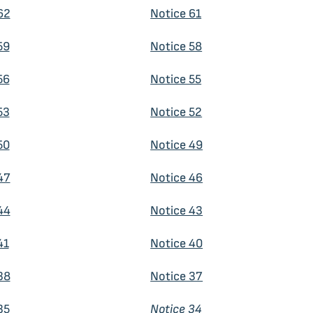
62
Notice 61
59
Notice 58
56
Notice 55
53
Notice 52
50
Notice 49
47
Notice 46
44
Notice 43
41
Notice 40
38
Notice 37
35
Notice 34